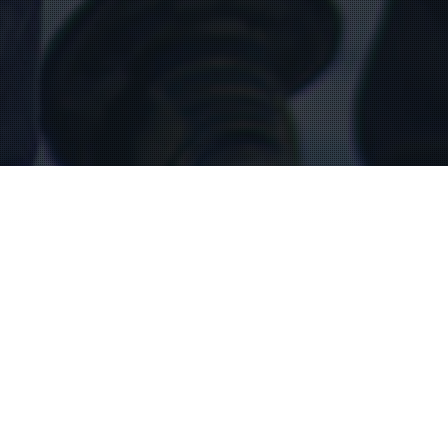
Attentats
,
Blessures Psychiques
03
NOV 2023